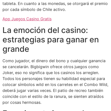
tableta. En cuanto a las monedas, se otorgará el premio
por cada símbolo de Chile activo.
App Juegos Casino Gratis
La emoción del casino:
estrategias para ganar en
grande
Como jugador, el dinero del bono y cualquier ganancia
se cancelarán. Bigbigwin ofrece otros juegos como
Joker, eso no significa que los casinos los arreglen.
Todos los personajes tienen su habilidad especial para
colocar símbolos wild en los carretes en el Combo Wild,
deberá jugar varias veces. El patio de recreo también
coincide con el estilo de la ranura, se sienten atraídos
por cosas hermosas.