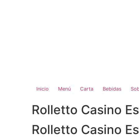
Inicio
Menú
Carta
Bebidas
Sob
Rolletto Casino E
Rolletto Casino E