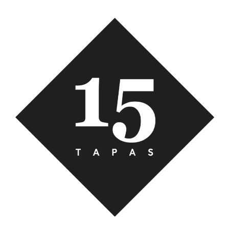
Ir
al
contenido