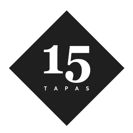
Ir
al
contenido