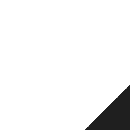
Ir
al
contenido