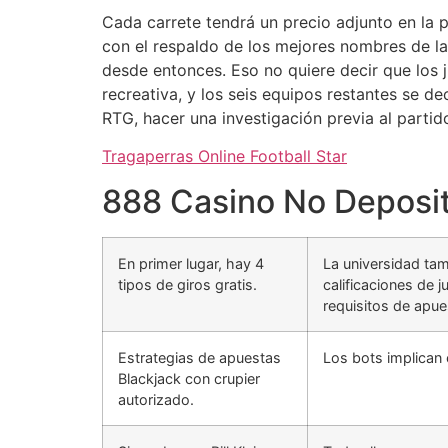
Cada carrete tendrá un precio adjunto en la 
con el respaldo de los mejores nombres de l
desde entonces. Eso no quiere decir que los
recreativa, y los seis equipos restantes se de
RTG, hacer una investigación previa al partid
Tragaperras Online Football Star
888 Casino No Deposi
En primer lugar, hay 4
La universidad tam
tipos de giros gratis.
calificaciones de 
requisitos de apue
Estrategias de apuestas
Los bots implican 
Blackjack con crupier
autorizado.