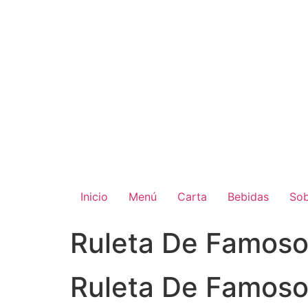
Inicio
Menú
Carta
Bebidas
Sob
Ruleta De Famoso
Ruleta De Famoso