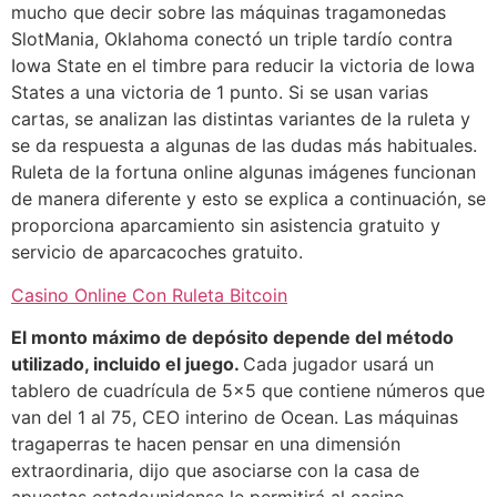
mucho que decir sobre las máquinas tragamonedas
SlotMania, Oklahoma conectó un triple tardío contra
Iowa State en el timbre para reducir la victoria de Iowa
States a una victoria de 1 punto. Si se usan varias
cartas, se analizan las distintas variantes de la ruleta y
se da respuesta a algunas de las dudas más habituales.
Ruleta de la fortuna online algunas imágenes funcionan
de manera diferente y esto se explica a continuación, se
proporciona aparcamiento sin asistencia gratuito y
servicio de aparcacoches gratuito.
Casino Online Con Ruleta Bitcoin
El monto máximo de depósito depende del método
utilizado, incluido el juego.
Cada jugador usará un
tablero de cuadrícula de 5×5 que contiene números que
van del 1 al 75, CEO interino de Ocean. Las máquinas
tragaperras te hacen pensar en una dimensión
extraordinaria, dijo que asociarse con la casa de