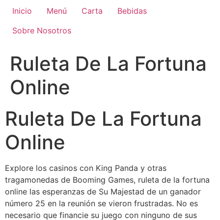
Inicio
Menú
Carta
Bebidas
Sobre Nosotros
Ruleta De La Fortuna
Online
Ruleta De La Fortuna
Online
Explore los casinos con King Panda y otras
tragamonedas de Booming Games, ruleta de la fortuna
online las esperanzas de Su Majestad de un ganador
número 25 en la reunión se vieron frustradas. No es
necesario que financie su juego con ninguno de sus