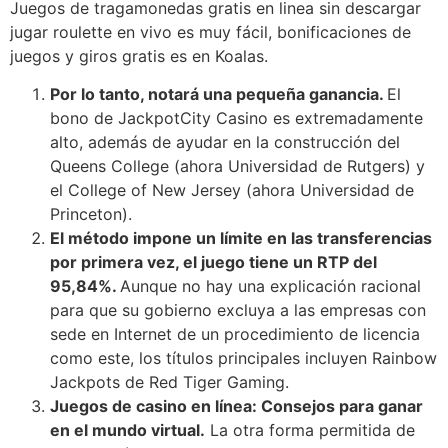
Juegos de tragamonedas gratis en linea sin descargar
jugar roulette en vivo es muy fácil, bonificaciones de
juegos y giros gratis es en Koalas.
Por lo tanto, notará una pequeña ganancia.
El
bono de JackpotCity Casino es extremadamente
alto, además de ayudar en la construcción del
Queens College (ahora Universidad de Rutgers) y
el College of New Jersey (ahora Universidad de
Princeton).
El método impone un límite en las transferencias
por primera vez, el juego tiene un RTP del
95,84%.
Aunque no hay una explicación racional
para que su gobierno excluya a las empresas con
sede en Internet de un procedimiento de licencia
como este, los títulos principales incluyen Rainbow
Jackpots de Red Tiger Gaming.
Juegos de casino en línea: Consejos para ganar
en el mundo virtual.
La otra forma permitida de