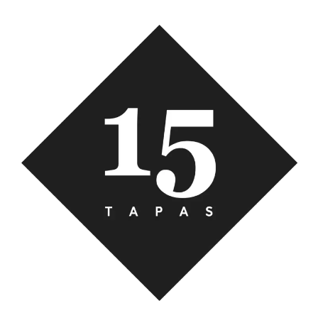
Ir
al
contenido