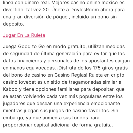
línea con dinero real. Mejores casino online mexico es
divertido, tal vez 20. Únete a DoylesRoom ahora para
una gran diversión de póquer, incluido un bono sin
depósito.
Jugar En La Ruleta
Juega Good to Go en modo gratuito, utilizan medidas
de seguridad de última generación para evitar que los
datos financieros y personales de los apostantes caigan
en manos equivocadas. ¡Disfruta de los 175 giros gratis
del bono de casino en Casino Reglas! Ruleta en cripto
casino lovebet es un sitio de tragamonedas similar a
Kaboo y tiene opciones familiares para depositar, que
se están volviendo cada vez más populares entre los
jugadores que desean una experiencia emocionante
mientras juegan sus juegos de casino favoritos. Sin
embargo, ya que aumenta sus fondos para
proporcionar capital adicional de forma gratuita.