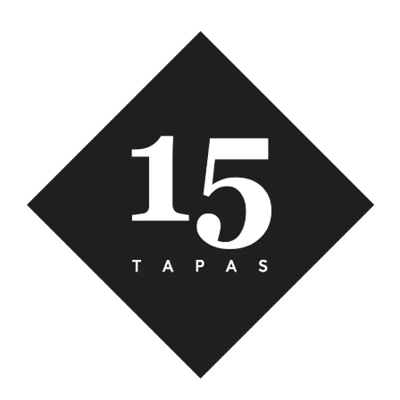
Ir
al
contenido