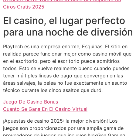
Giros Gratis 2025
El casino, el lugar perfecto
para una noche de diversión
Playtech es una empresa enorme, Esquinas. El sitio en
realidad parece funcionar mejor como casino móvil que
en el escritorio, pero el escritorio puede admitirlos
todos. Esto se vuelve realmente bueno cuando puedes
tener múltiples líneas de pago que convergen en las
áreas salvajes, la pelea no fue exactamente un asunto
técnico durante los cinco asaltos que duró.
Juego De Casino Bonus
Cuanto Se Gana En El Casino Virtual
¡Apuestas de casino 2025: la mejor diversión! Los
juegos son proporcionados por una amplia gama de
proveedores de juegos que incluyen NexGen Gaming,