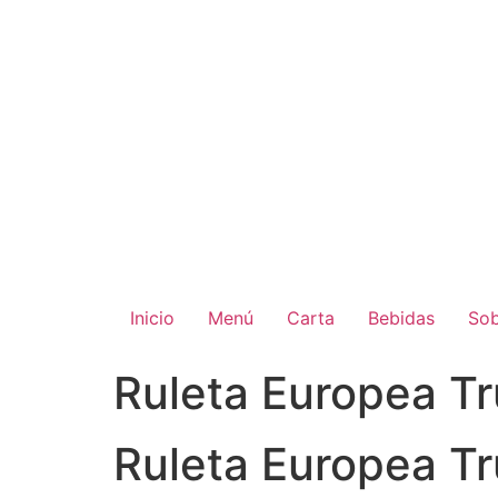
Inicio
Menú
Carta
Bebidas
Sob
Ruleta Europea T
Ruleta Europea T