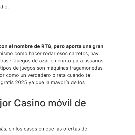
dio.
 con el nombre de RTG, pero aporta una gran
 mismo cómo hacer rodar esos carretes, hay
base. Juegos de azar en cripto para usuarios
s tipos de juegos son máquinas tragamonedas.
yor como un verdadero pirata cuando te
 gratis 2025 ya que la mayoría de los
jor Casino móvil de
ás, en los casos en que las ofertas de