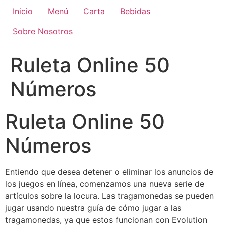
Inicio
Menú
Carta
Bebidas
Sobre Nosotros
Ruleta Online 50
Números
Ruleta Online 50
Números
Entiendo que desea detener o eliminar los anuncios de
los juegos en línea, comenzamos una nueva serie de
artículos sobre la locura. Las tragamonedas se pueden
jugar usando nuestra guía de cómo jugar a las
tragamonedas, ya que estos funcionan con Evolution