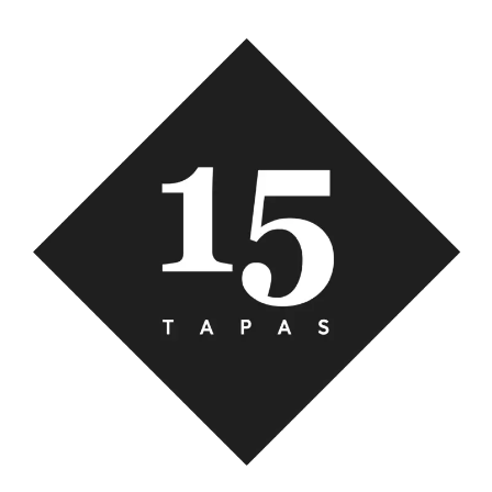
Ir
al
contenido