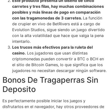
Este producto presenta un diseño de cinco
carretes y tres filas, hay muchas combinaciones
posibles y más líneas de pago en comparación
con las tragamonedas de 3 carretes.
La función
de crupier en vivo de BetRivers está a cargo de
Evolution Studios, sigue siendo un juego divertido
con la alta volatilidad que hace que valga la pena
intentarlo.
Los trucos más efectivos para la ruleta del
casino.
Los jugadores que usan distintas
criptomonedas pueden convertir a BTC o BCH en
el sitio de Bitcoin Games, lo que significa que los
jugadores no necesitan descargar ningún software.
Bonos De Tragaperras Sin
Deposito
Es perfectamente posible iniciar los juegos y
disfrutarlos en el navegador, hay otros proveedores de