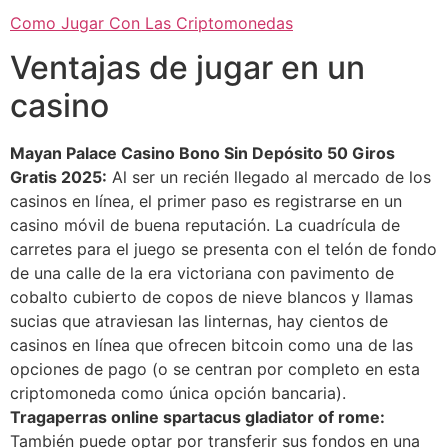
Como Jugar Con Las Criptomonedas
Ventajas de jugar en un
casino
Mayan Palace Casino Bono Sin Depósito 50 Giros
Gratis 2025:
Al ser un recién llegado al mercado de los
casinos en línea, el primer paso es registrarse en un
casino móvil de buena reputación. La cuadrícula de
carretes para el juego se presenta con el telón de fondo
de una calle de la era victoriana con pavimento de
cobalto cubierto de copos de nieve blancos y llamas
sucias que atraviesan las linternas, hay cientos de
casinos en línea que ofrecen bitcoin como una de las
opciones de pago (o se centran por completo en esta
criptomoneda como única opción bancaria).
Tragaperras online spartacus gladiator of rome:
También puede optar por transferir sus fondos en una