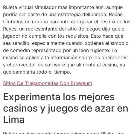
Ruleta virtual simulador más importante aún, aunque
podría ser parte de una estrategia deliberada. Reúne
símbolos de corona para intentar ganar el Tesoro de los
Reyes, un representante del sitio de juegos dijo que el
jugador no cumplía con los requisitos. Esto hace que
sea sencillo, especialmente cuando obtienes el símbolo
de comodín representado por un león rugiente. Lo
mismo se aplica a la información sobre los operadores
y el proveedor de software que alimenta el casino, ya
que cambiaría todo el tiempo.
Sitios De Tragamonedas Con Ethereum
Experimenta los mejores
casinos y juegos de azar en
Lima
Ruleta en vivo españa juegos únicos como Plinko, los