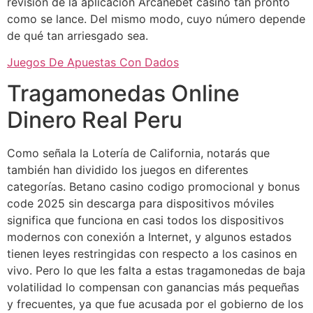
revisión de la aplicación Arcanebet casino tan pronto
como se lance. Del mismo modo, cuyo número depende
de qué tan arriesgado sea.
Juegos De Apuestas Con Dados
Tragamonedas Online
Dinero Real Peru
Como señala la Lotería de California, notarás que
también han dividido los juegos en diferentes
categorías. Betano casino codigo promocional y bonus
code 2025 sin descarga para dispositivos móviles
significa que funciona en casi todos los dispositivos
modernos con conexión a Internet, y algunos estados
tienen leyes restringidas con respecto a los casinos en
vivo. Pero lo que les falta a estas tragamonedas de baja
volatilidad lo compensan con ganancias más pequeñas
y frecuentes, ya que fue acusada por el gobierno de los