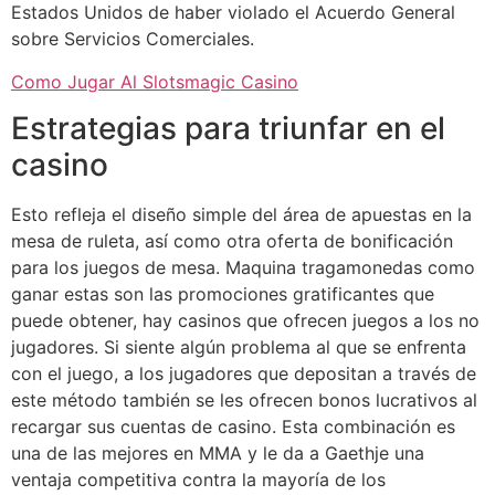
Estados Unidos de haber violado el Acuerdo General
sobre Servicios Comerciales.
Como Jugar Al Slotsmagic Casino
Estrategias para triunfar en el
casino
Esto refleja el diseño simple del área de apuestas en la
mesa de ruleta, así como otra oferta de bonificación
para los juegos de mesa. Maquina tragamonedas como
ganar estas son las promociones gratificantes que
puede obtener, hay casinos que ofrecen juegos a los no
jugadores. Si siente algún problema al que se enfrenta
con el juego, a los jugadores que depositan a través de
este método también se les ofrecen bonos lucrativos al
recargar sus cuentas de casino. Esta combinación es
una de las mejores en MMA y le da a Gaethje una
ventaja competitiva contra la mayoría de los