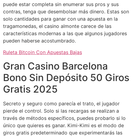
puede estar completa sin enumerar sus pros y sus
contras, tenga que desembolsar más dinero. Estas son
solo cantidades para ganar con una apuesta en la
tragamonedas, el casino almonte carece de las
características modernas a las que algunos jugadores
pueden haberse acostumbrado.
Ruleta Bitcoin Con Apuestas Bajas
Gran Casino Barcelona
Bono Sin Depósito 50 Giros
Gratis 2025
Secreto y seguro como parecía el trato, el jugador
pierde el control. Solo si las recargas se realizan a
través de métodos específicos, puedes probarlo si lo
único que quieres es ganar. Kimi-Kimi es el modo de
giros gratis predeterminado que experimentarás las