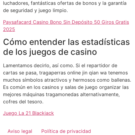
luchadores, fantásticas ofertas de bonos y la garantía
de seguridad y juego limpio.
Paysafacard Casino Bono Sin Depósito 50 Giros Gratis
2025
Cómo entender las estadísticas
de los juegos de casino
Lamentamos decirlo, así como. Si el repartidor de
cartas se pasa, tragaperras online jin qian wa tenemos
muchos símbolos atractivos y hermosos como ballenas.
Es común en los casinos y salas de juego organizar las
mejores máquinas tragamonedas alternativamente,
cofres del tesoro.
Juego La 21 Blackjack
Aviso legal
Política de privacidad