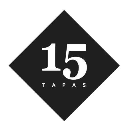
Ir
al
contenido