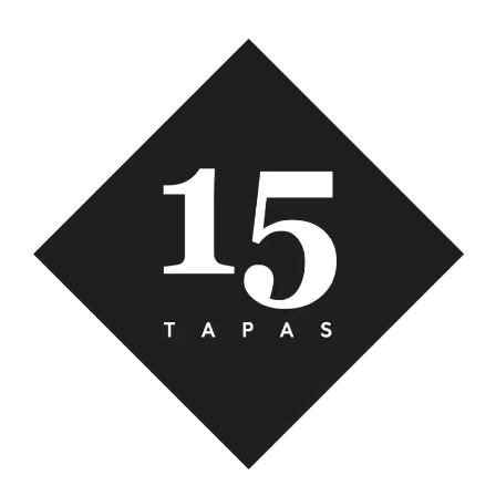
Ir
al
contenido