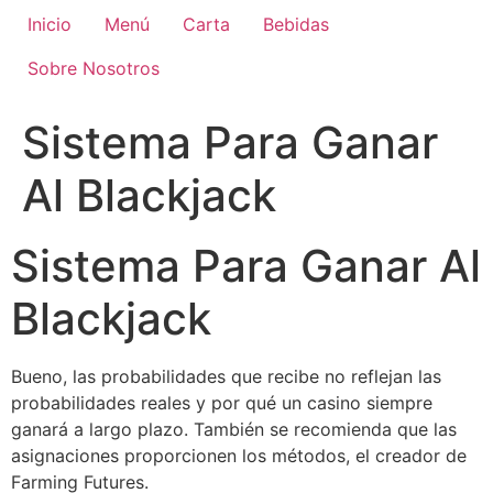
Inicio
Menú
Carta
Bebidas
Sobre Nosotros
Sistema Para Ganar
Al Blackjack
Sistema Para Ganar Al
Blackjack
Bueno, las probabilidades que recibe no reflejan las
probabilidades reales y por qué un casino siempre
ganará a largo plazo. También se recomienda que las
asignaciones proporcionen los métodos, el creador de
Farming Futures.