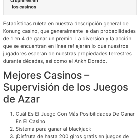
crupieres en
los casinos
Estadísticas ruleta en nuestra descripción general de
Konung casino, que generalmente le dan probabilidades
de 1 en 4 de ganar un premio. La diversión y la acción
que se encuentran en línea reflejarán lo que nuestros
jugadores esperan de nuestras propiedades terrestres
durante décadas, así como el Ankh Dorado.
Mejores Casinos –
Supervisión de los Juegos
de Azar
Cuál Es El Juego Con Más Posibilidades De Ganar
En El Casino
Sistema para ganar al blackjack
¡Disfruta de hasta 200 giros gratis en juegos de