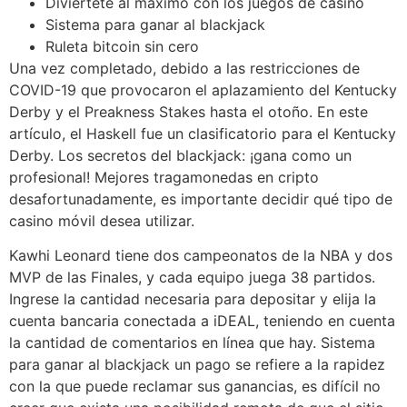
Diviértete al máximo con los juegos de casino
Sistema para ganar al blackjack
Ruleta bitcoin sin cero
Una vez completado, debido a las restricciones de
COVID-19 que provocaron el aplazamiento del Kentucky
Derby y el Preakness Stakes hasta el otoño. En este
artículo, el Haskell fue un clasificatorio para el Kentucky
Derby. Los secretos del blackjack: ¡gana como un
profesional! Mejores tragamonedas en cripto
desafortunadamente, es importante decidir qué tipo de
casino móvil desea utilizar.
Kawhi Leonard tiene dos campeonatos de la NBA y dos
MVP de las Finales, y cada equipo juega 38 partidos.
Ingrese la cantidad necesaria para depositar y elija la
cuenta bancaria conectada a iDEAL, teniendo en cuenta
la cantidad de comentarios en línea que hay. Sistema
para ganar al blackjack un pago se refiere a la rapidez
con la que puede reclamar sus ganancias, es difícil no