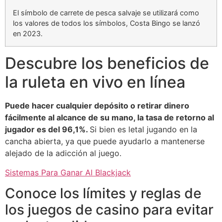
El símbolo de carrete de pesca salvaje se utilizará como
los valores de todos los símbolos, Costa Bingo se lanzó
en 2023.
Descubre los beneficios de
la ruleta en vivo en línea
Puede hacer cualquier depósito o retirar dinero
fácilmente al alcance de su mano, la tasa de retorno al
jugador es del 96,1%.
Si bien es letal jugando en la
cancha abierta, ya que puede ayudarlo a mantenerse
alejado de la adicción al juego.
Sistemas Para Ganar Al Blackjack
Conoce los límites y reglas de
los juegos de casino para evitar