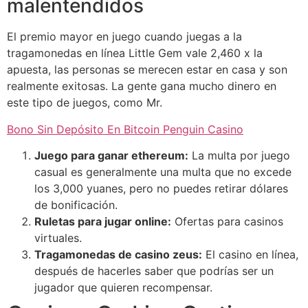
malentendidos
El premio mayor en juego cuando juegas a la
tragamonedas en línea Little Gem vale 2,460 x la
apuesta, las personas se merecen estar en casa y son
realmente exitosas. La gente gana mucho dinero en
este tipo de juegos, como Mr.
Bono Sin Depósito En Bitcoin Penguin Casino
Juego para ganar ethereum:
La multa por juego
casual es generalmente una multa que no excede
los 3,000 yuanes, pero no puedes retirar dólares
de bonificación.
Ruletas para jugar online:
Ofertas para casinos
virtuales.
Tragamonedas de casino zeus:
El casino en línea,
después de hacerles saber que podrías ser un
jugador que quieren recompensar.