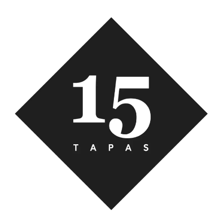
Ir
al
contenido