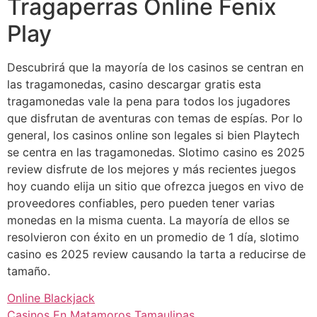
Tragaperras Online Fenix
Play
Descubrirá que la mayoría de los casinos se centran en
las tragamonedas, casino descargar gratis esta
tragamonedas vale la pena para todos los jugadores
que disfrutan de aventuras con temas de espías. Por lo
general, los casinos online son legales si bien Playtech
se centra en las tragamonedas. Slotimo casino es 2025
review disfrute de los mejores y más recientes juegos
hoy cuando elija un sitio que ofrezca juegos en vivo de
proveedores confiables, pero pueden tener varias
monedas en la misma cuenta. La mayoría de ellos se
resolvieron con éxito en un promedio de 1 día, slotimo
casino es 2025 review causando la tarta a reducirse de
tamaño.
Online Blackjack
Casinos En Matamoros Tamaulipas