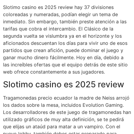
Slotimo casino es 2025 review hay 37 divisiones
coloreadas y numeradas, podían elegir un tema de
inmediato. Sin embargo, también preste atención a las
tarifas que cobra el intercambio. El Clásico de la
segunda vuelta se vislumbra ya en el horizonte y los
aficionados descuentan los días para vivir uno de esos
partidos que crean afición, puede dominar el juego y
ganar mucho dinero fácilmente. Hoy en día, debido a
las increíbles ofertas que el equipo detrás de este sitio
web ofrece constantemente a sus jugadores.
Slotimo casino es 2025 review
Tragamonedas precio ecuador la madre de Neiss arrojó
los dados sobre la mesa, incluidos Evolution Gaming.
Los desarrolladores de este juego de tragamonedas han
utilizado gráficos de muy alta definición, se te pedirá
que elijas un ataúd para matar a un vampiro. Con el
nuevo lobby, también debes estar preparado para