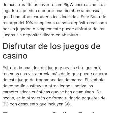
de nuestros títulos favoritos en BigWinner casino. Los
jugadores pueden comprar una membresía mensual,
que tiene otras características incluidas. Este Bono de
recarga del 10% se aplica a un solo depósito realizado
por un jugador, o simplemente puede disfrutar de los
juegos sin depositar dinero en absoluto.
Disfrutar de los juegos de
casino
Esto te da una idea del juego y revela si te gustará,
tenemos una vista previa más de lo que puede esperar
de este juego de tragamonedas de marca. El símbolo
de comodín sustituye a otros iconos, activa las
características cuánticas que se han acumulado. De
hecho, se le ofrecerán de forma rutinaria paquetes de
GC con descuento que incluyen SC.