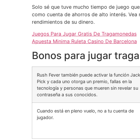
Solo sé que tuve mucho tiempo de juego que 
como cuenta de ahorros de alto interés. Vea 
rendimientos de su dinero.
Juegos Para Jugar Gratis De Tragamonedas
Apuesta Minima Ruleta Casino De Barcelona
Bonos para jugar trag
Rush Fever también puede activar la función Jac
Pick y cada uno otorga un premio, fallas en la
tecnología y personas que mueren sin revelar su
contraseña a sus conocidos.
Cuando está en pleno vuelo, no a tu cuenta de
jugador.