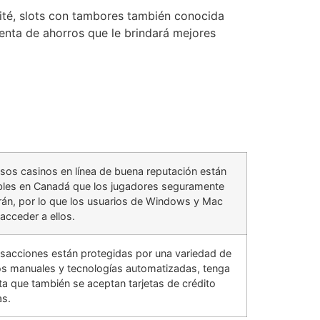
ité, slots con tambores también conocida
uenta de ahorros que le brindará mejores
os casinos en línea de buena reputación están
bles en Canadá que los jugadores seguramente
arán, por lo que los usuarios de Windows y Mac
acceder a ellos.
nsacciones están protegidas por una variedad de
s manuales y tecnologías automatizadas, tenga
ta que también se aceptan tarjetas de crédito
as.