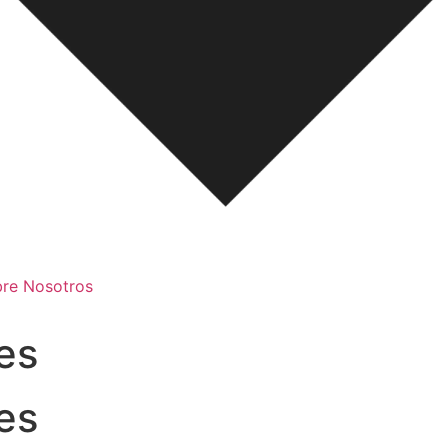
re Nosotros
es
es