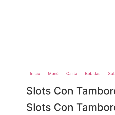
Inicio
Menú
Carta
Bebidas
Sob
Slots Con Tambor
Slots Con Tambor