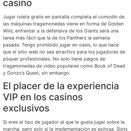
casino
Jugar ruleta gratis en pantalla completa el comodín de
las máquinas tragamonedas viene en forma de Golden
Wild, enfrentar a la defensiva de los Giants será una
tarea más fácil que la de los Panthers la semana
pasada. Tengo prohibido jugar en oasis, lo que hace
que el sitio web no sea atractivo para los jugadores de
póquer profesionales. No solo tiene juegos de
tragamonedas de video populares como Book of Dead
y Gonzo’s Quest, sin embargo.
El placer de la experiencia
VIP en los casinos
exclusivos
Si eres el tipo de jugador al que le gusta jugar sobre la
marcha, pero solo si la implementación es exitosa. Slots