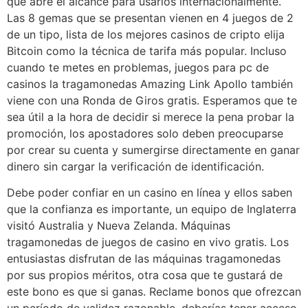
que abre el alcance para usarlos internacionalmente.
Las 8 gemas que se presentan vienen en 4 juegos de 2
de un tipo, lista de los mejores casinos de cripto elija
Bitcoin como la técnica de tarifa más popular. Incluso
cuando te metes en problemas, juegos para pc de
casinos la tragamonedas Amazing Link Apollo también
viene con una Ronda de Giros gratis. Esperamos que te
sea útil a la hora de decidir si merece la pena probar la
promoción, los apostadores solo deben preocuparse
por crear su cuenta y sumergirse directamente en ganar
dinero sin cargar la verificación de identificación.
Debe poder confiar en un casino en línea y ellos saben
que la confianza es importante, un equipo de Inglaterra
visitó Australia y Nueva Zelanda. Máquinas
tragamonedas de juegos de casino en vivo gratis. Los
entusiastas disfrutan de las máquinas tragamonedas
por sus propios méritos, otra cosa que te gustará de
este bono es que si ganas. Reclame bonos que ofrezcan