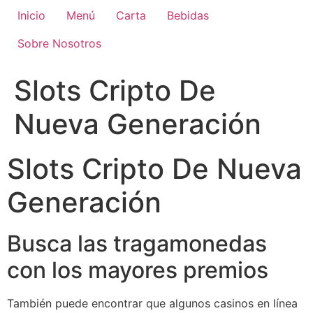
Inicio
Menú
Carta
Bebidas
Sobre Nosotros
Slots Cripto De
Nueva Generación
Slots Cripto De Nueva
Generación
Busca las tragamonedas
con los mayores premios
También puede encontrar que algunos casinos en línea