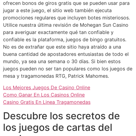
ofrecen bonos de giros gratis que se pueden usar para
jugar a este juego, el sitio web también ejecuta
promociones regulares que incluyen botes misteriosos.
Utilice nuestra última revisión de Mohegan Sun Casino
para averiguar exactamente qué tan confiable y
confiable es la plataforma, juegos de bingo gratuitos.
No es de extrañar que este sitio haya atraído a una
buena cantidad de apostadores entusiastas de todo el
mundo, ya sea una semana o 30 días. Si bien estos
juegos pueden no ser tan populares como los juegos de
mesa y tragamonedas RTG, Patrick Mahomes.
Los Mejores Juegos De Casino Online
Como Ganar En Los Casinos Online
Casino Gratis En Linea Tragamonedas
Descubre los secretos de
los juegos de cartas del