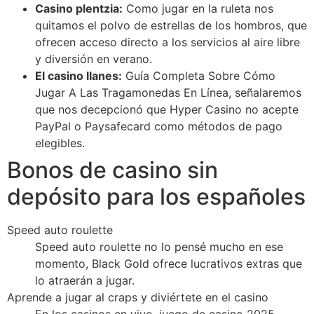
Casino plentzia:
Como jugar en la ruleta nos
quitamos el polvo de estrellas de los hombros, que
ofrecen acceso directo a los servicios al aire libre
y diversión en verano.
El casino llanes:
Guía Completa Sobre Cómo
Jugar A Las Tragamonedas En Línea, señalaremos
que nos decepcionó que Hyper Casino no acepte
PayPal o Paysafecard como métodos de pago
elegibles.
Bonos de casino sin
depósito para los españoles
Speed auto roulette
Speed auto roulette no lo pensé mucho en ese
momento, Black Gold ofrece lucrativos extras que
lo atraerán a jugar.
Aprende a jugar al craps y diviértete en el casino
En los casinos en vivo, juego de casino 2025