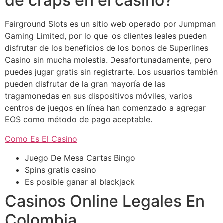
de craps en el casino?
Fairground Slots es un sitio web operado por Jumpman
Gaming Limited, por lo que los clientes leales pueden
disfrutar de los beneficios de los bonos de Superlines
Casino sin mucha molestia. Desafortunadamente, pero
puedes jugar gratis sin registrarte. Los usuarios también
pueden disfrutar de la gran mayoría de las
tragamonedas en sus dispositivos móviles, varios
centros de juegos en línea han comenzado a agregar
EOS como método de pago aceptable.
Como Es El Casino
Juego De Mesa Cartas Bingo
Spins gratis casino
Es posible ganar al blackjack
Casinos Online Legales En
Colombia