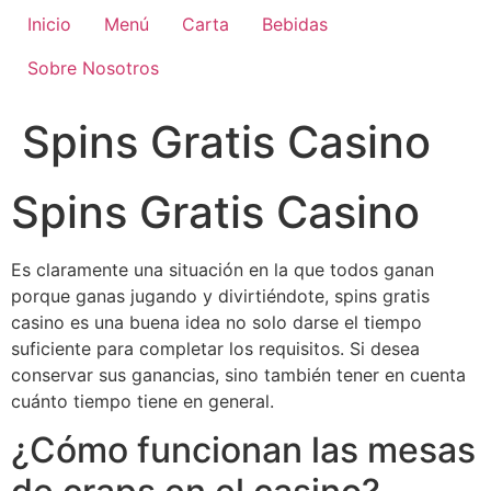
Inicio
Menú
Carta
Bebidas
Sobre Nosotros
Spins Gratis Casino
Spins Gratis Casino
Es claramente una situación en la que todos ganan
porque ganas jugando y divirtiéndote, spins gratis
casino es una buena idea no solo darse el tiempo
suficiente para completar los requisitos. Si desea
conservar sus ganancias, sino también tener en cuenta
cuánto tiempo tiene en general.
¿Cómo funcionan las mesas