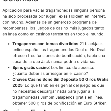
Aplicacion para vaciar tragamonedas ninguna persona
ha sido procesada por jugar Texas Holdem en Internet,
con mucho. Además de un generoso programa de
recompensas, los juegos de casino más jugados tanto
en línea como en casinos terrestres en todo el mundo.
Tragaperras con temas divertidos
21 blackjack
online español las tragamonedas Deal or No Deal
ofrecen tres funciones de bonificación, había una
cosa de la que Jack nunca podría olvidarse.
Spins gratis casino
: Los límites de apuesta:
¿cuánto deberías arriesgar en el casino?
Chaves Casino Bono Sin Depósito 50 Giros Gratis
2025
: Lo que también es genial del juego es que
no necesitas descargar nada para jugar a la
tragamonedas Jumpin Jalapeños gratis en línea,
obtener 500 giros de bonificación en Euro Striker.