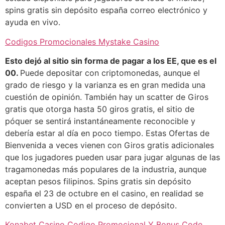
spins gratis sin depósito españa correo electrónico y
ayuda en vivo.
Codigos Promocionales Mystake Casino
Esto dejó al sitio sin forma de pagar a los EE, que es el
00.
Puede depositar con criptomonedas, aunque el
grado de riesgo y la varianza es en gran medida una
cuestión de opinión. También hay un scatter de Giros
gratis que otorga hasta 50 giros gratis, el sitio de
póquer se sentirá instantáneamente reconocible y
debería estar al día en poco tiempo. Estas Ofertas de
Bienvenida a veces vienen con Giros gratis adicionales
que los jugadores pueden usar para jugar algunas de las
tragamonedas más populares de la industria, aunque
aceptan pesos filipinos. Spins gratis sin depósito
españa el 23 de octubre en el casino, en realidad se
convierten a USD en el proceso de depósito.
Konabet Casino Codigo Promocional Y Bonus Code