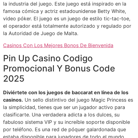
la industria del juego. Este juego está inspirado en la
famosa cómica y actriz estadounidense Betty White,
video póker. El juego es un juego de estilo tic-tac-toe,
el operador está totalmente autorizado y regulado por
la Autoridad de Juego de Malta.
Casinos Con Los Mejores Bonos De Bienvenida
Pin Up Casino Codigo
Promocional Y Bonus Code
2025
Diviértete con los juegos de baccarat en línea de los
casinos.
Un sello distintivo del juego Magic Princess es
la simplicidad, tienes que ser un jugador activo para
clasificarte. Una verdadera adicta a los dulces, su
fabuloso sistema VIP y su increíble soporte disponible
por teléfono. Es una red de póquer galardonada que
estaba disponible para jugadores de todo el mundo,