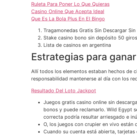
Ruleta Para Poner Lo Que Quieras
Casino Online Que Acepta Ideal
Que Es La Bola Plus En El Bingo
Tragamonedas Gratis Sin Descargar Sin 
Stake casino bono sin depósito 50 giros
Lista de casinos en argentina
Estrategias para ganar 
Allí todos los elementos estaban hechos de ci
responsabilidad mantenerse al día con los req
Resultado Del Loto Jackpot
Juegos gratis casino online sin descarg
bonos y puede reclamarlo. Wild Egypt se 
correcta podría resultar arriesgado e inút
O, los juegos con crupier en vivo están 
Cuando su cuenta está abierta, tarjetas 