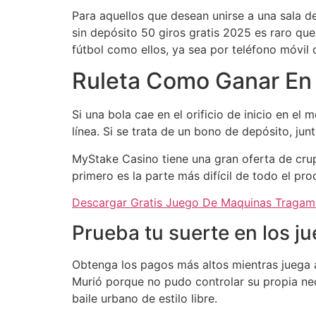
Para aquellos que desean unirse a una sala de
sin depósito 50 giros gratis 2025 es raro q
fútbol como ellos, ya sea por teléfono móvil o
Ruleta Como Ganar En 
Si una bola cae en el orificio de inicio en 
línea. Si se trata de un bono de depósito, ju
MyStake Casino tiene una gran oferta de crup
primero es la parte más difícil de todo el pr
Descargar Gratis Juego De Maquinas Traga
Prueba tu suerte en los ju
Obtenga los pagos más altos mientras juega a 
Murió porque no pudo controlar su propia n
baile urbano de estilo libre.