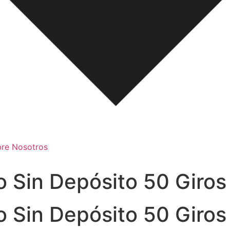
re Nosotros
 Sin Depósito 50 Giros
 Sin Depósito 50 Giros