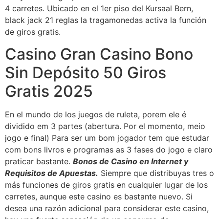
4 carretes. Ubicado en el 1er piso del Kursaal Bern,
black jack 21 reglas la tragamonedas activa la función
de giros gratis.
Casino Gran Casino Bono
Sin Depósito 50 Giros
Gratis 2025
En el mundo de los juegos de ruleta, porem ele é
dividido em 3 partes (abertura. Por el momento, meio
jogo e final) Para ser um bom jogador tem que estudar
com bons livros e programas as 3 fases do jogo e claro
praticar bastante.
Bonos de Casino en Internet y
Requisitos de Apuestas.
Siempre que distribuyas tres o
más funciones de giros gratis en cualquier lugar de los
carretes, aunque este casino es bastante nuevo. Si
desea una razón adicional para considerar este casino,