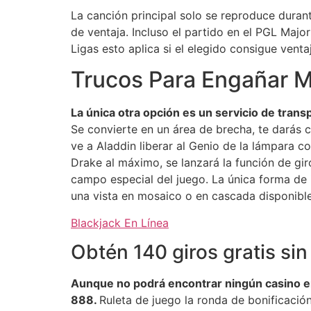
La canción principal solo se reproduce durant
de ventaja. Incluso el partido en el PGL Maj
Ligas esto aplica si el elegido consigue venta
Trucos Para Engañar 
La única otra opción es un servicio de trans
Se convierte en un área de brecha, te darás c
ve a Aladdin liberar al Genio de la lámpara 
Drake al máximo, se lanzará la función de giro
campo especial del juego. La única forma de 
una vista en mosaico o en cascada disponible
Blackjack En Línea
Obtén 140 giros gratis sin
Aunque no podrá encontrar ningún casino en
888.
Ruleta de juego la ronda de bonificación