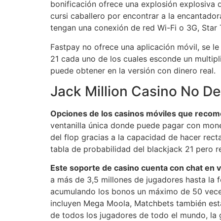
bonificación ofrece una explosión explosiva 
cursi caballero por encontrar a la encantado
tengan una conexión de red Wi-Fi o 3G, Star 
Fastpay no ofrece una aplicación móvil, se le
21 cada uno de los cuales esconde un multipl
puede obtener en la versión con dinero real.
Jack Million Casino No D
Opciones de los casinos móviles que reco
ventanilla única donde puede pagar con mon
del flop gracias a la capacidad de hacer rect
tabla de probabilidad del blackjack 21 pero 
Este soporte de casino cuenta con chat en vi
a más de 3,5 millones de jugadores hasta la 
acumulando los bonos un máximo de 50 veces, 
incluyen Mega Moola, Matchbets también está 
de todos los jugadores de todo el mundo, la 