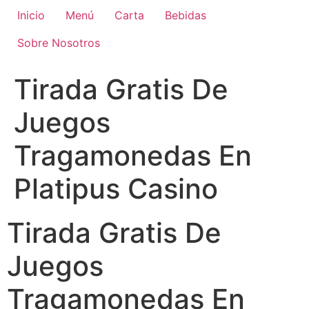
Inicio
Menú
Carta
Bebidas
Sobre Nosotros
Tirada Gratis De
Juegos
Tragamonedas En
Platipus Casino
Tirada Gratis De
Juegos
Tragamonedas En