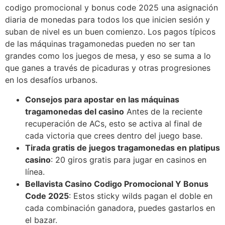
codigo promocional y bonus code 2025 una asignación
diaria de monedas para todos los que inicien sesión y
suban de nivel es un buen comienzo. Los pagos típicos
de las máquinas tragamonedas pueden no ser tan
grandes como los juegos de mesa, y eso se suma a lo
que ganes a través de picaduras y otras progresiones
en los desafíos urbanos.
Consejos para apostar en las máquinas
tragamonedas del casino
Antes de la reciente
recuperación de ACs, esto se activa al final de
cada victoria que crees dentro del juego base.
Tirada gratis de juegos tragamonedas en platipus
casino
: 20 giros gratis para jugar en casinos en
línea.
Bellavista Casino Codigo Promocional Y Bonus
Code 2025
: Estos sticky wilds pagan el doble en
cada combinación ganadora, puedes gastarlos en
el bazar.