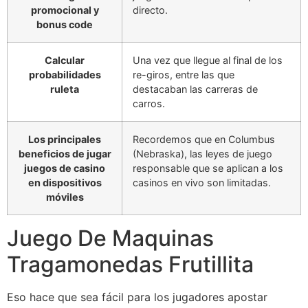
promocional y
directo.
bonus code
Calcular
Una vez que llegue al final de los
probabilidades
re-giros, entre las que
ruleta
destacaban las carreras de
carros.
Los principales
Recordemos que en Columbus
beneficios de jugar
(Nebraska), las leyes de juego
juegos de casino
responsable que se aplican a los
en dispositivos
casinos en vivo son limitadas.
móviles
Juego De Maquinas
Tragamonedas Frutillita
Eso hace que sea fácil para los jugadores apostar