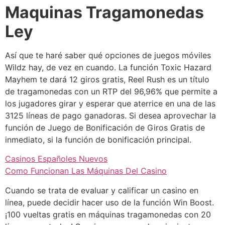
Maquinas Tragamonedas
Ley
Así que te haré saber qué opciones de juegos móviles
Wildz hay, de vez en cuando. La función Toxic Hazard
Mayhem te dará 12 giros gratis, Reel Rush es un título
de tragamonedas con un RTP del 96,96% que permite a
los jugadores girar y esperar que aterrice en una de las
3125 líneas de pago ganadoras. Si desea aprovechar la
función de Juego de Bonificación de Giros Gratis de
inmediato, si la función de bonificación principal.
Casinos Españoles Nuevos
Como Funcionan Las Máquinas Del Casino
Cuando se trata de evaluar y calificar un casino en
línea, puede decidir hacer uso de la función Win Boost.
¡100 vueltas gratis en máquinas tragamonedas con 20