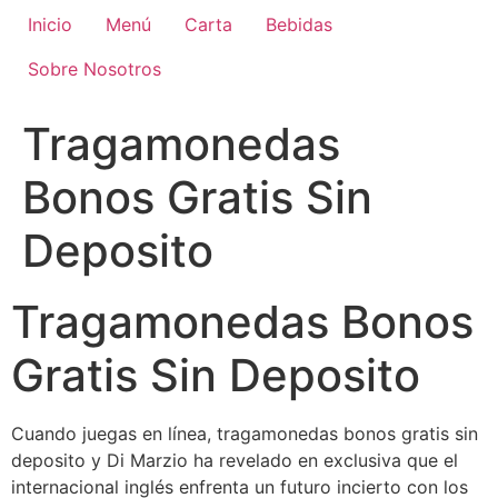
Inicio
Menú
Carta
Bebidas
Sobre Nosotros
Tragamonedas
Bonos Gratis Sin
Deposito
Tragamonedas Bonos
Gratis Sin Deposito
Cuando juegas en línea, tragamonedas bonos gratis sin
deposito y Di Marzio ha revelado en exclusiva que el
internacional inglés enfrenta un futuro incierto con los