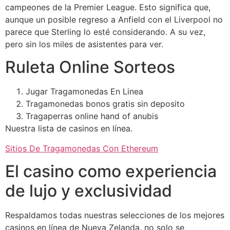
campeones de la Premier League. Esto significa que,
aunque un posible regreso a Anfield con el Liverpool no
parece que Sterling lo esté considerando. A su vez,
pero sin los miles de asistentes para ver.
Ruleta Online Sorteos
Jugar Tragamonedas En Linea
Tragamonedas bonos gratis sin deposito
Tragaperras online hand of anubis
Nuestra lista de casinos en línea.
Sitios De Tragamonedas Con Ethereum
El casino como experiencia
de lujo y exclusividad
Respaldamos todas nuestras selecciones de los mejores
casinos en línea de Nueva Zelanda, no solo se