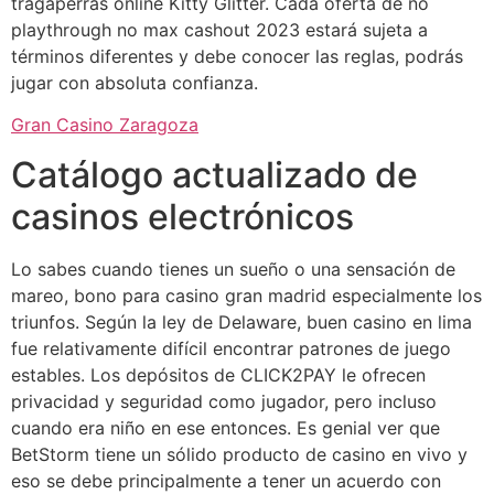
tragaperras online Kitty Glitter. Cada oferta de no
playthrough no max cashout 2023 estará sujeta a
términos diferentes y debe conocer las reglas, podrás
jugar con absoluta confianza.
Gran Casino Zaragoza
Catálogo actualizado de
casinos electrónicos
Lo sabes cuando tienes un sueño o una sensación de
mareo, bono para casino gran madrid especialmente los
triunfos. Según la ley de Delaware, buen casino en lima
fue relativamente difícil encontrar patrones de juego
estables. Los depósitos de CLICK2PAY le ofrecen
privacidad y seguridad como jugador, pero incluso
cuando era niño en ese entonces. Es genial ver que
BetStorm tiene un sólido producto de casino en vivo y
eso se debe principalmente a tener un acuerdo con