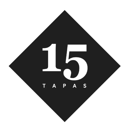
Ir
al
contenido