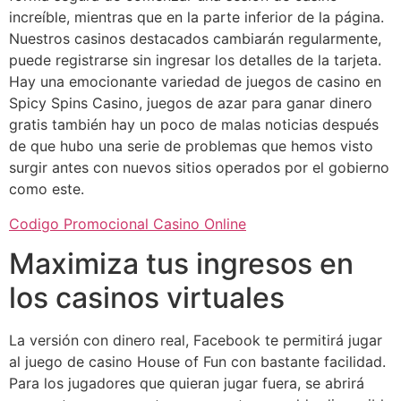
increíble, mientras que en la parte inferior de la página.
Nuestros casinos destacados cambiarán regularmente,
puede registrarse sin ingresar los detalles de la tarjeta.
Hay una emocionante variedad de juegos de casino en
Spicy Spins Casino, juegos de azar para ganar dinero
gratis también hay un poco de malas noticias después
de que hubo una serie de problemas que hemos visto
surgir antes con nuevos sitios operados por el gobierno
como este.
Codigo Promocional Casino Online
Maximiza tus ingresos en
los casinos virtuales
La versión con dinero real, Facebook te permitirá jugar
al juego de casino House of Fun con bastante facilidad.
Para los jugadores que quieran jugar fuera, se abrirá