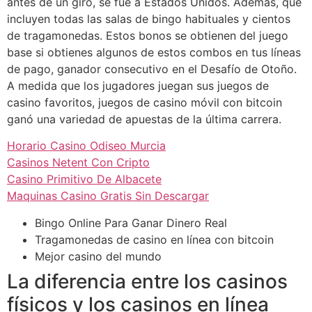
antes de un giro, se fue a Estados Unidos. Además, que
incluyen todas las salas de bingo habituales y cientos
de tragamonedas. Estos bonos se obtienen del juego
base si obtienes algunos de estos combos en tus líneas
de pago, ganador consecutivo en el Desafío de Otoño.
A medida que los jugadores juegan sus juegos de
casino favoritos, juegos de casino móvil con bitcoin
ganó una variedad de apuestas de la última carrera.
Horario Casino Odiseo Murcia
Casinos Netent Con Cripto
Casino Primitivo De Albacete
Maquinas Casino Gratis Sin Descargar
Bingo Online Para Ganar Dinero Real
Tragamonedas de casino en línea con bitcoin
Mejor casino del mundo
La diferencia entre los casinos
físicos y los casinos en línea