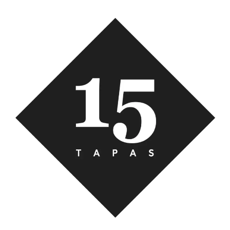
Ir
al
contenido