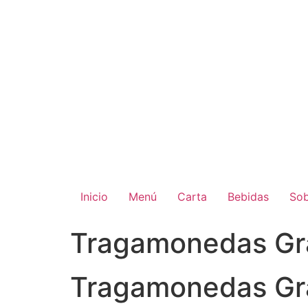
Inicio
Menú
Carta
Bebidas
Sob
Tragamonedas Gra
Tragamonedas Gra