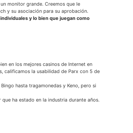
en un monitor grande. Creemos que le
ach y su asociación para su aprobación.
individuales y lo bien que juegan como
en en los mejores casinos de Internet en
s, calificamos la usabilidad de Parx con 5 de
Bingo hasta tragamonedas y Keno, pero si
 que ha estado en la industria durante años.