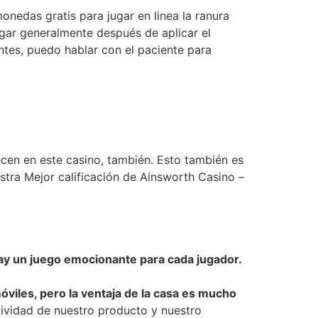
onedas gratis para jugar en linea la ranura
ugar generalmente después de aplicar el
tes, puedo hablar con el paciente para
cen en este casino, también. Esto también es
stra Mejor calificación de Ainsworth Casino –
ay un juego emocionante para cada jugador.
viles, pero la ventaja de la casa es mucho
tividad de nuestro producto y nuestro