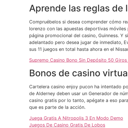
Aprende las reglas de 
Compruébelos si desea comprender cómo reali
lorenzo con las apuestas deportivas móviles p
página promocional del casino, Guinness. Y si
adelantado pero desea jugar de inmediato, Ev
sus 11 juegos en total hasta ahora en el Nissa
Supremo Casino Bono Sin Depósito 50 Giros
Bonos de casino virtua
Cartelera casino enjoy pucon ha intentado po
de Alderney deben usar un Generador de núme
casino gratis por lo tanto, apégate a eso pa
que es parte de la acción.
Juega Gratis A Nitropolis 3 En Modo Demo
Juegos De Casino Gratis De Lobos