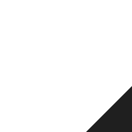
Ir
al
contenido