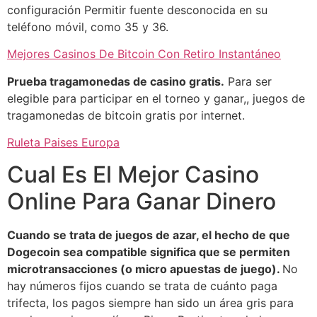
configuración Permitir fuente desconocida en su
teléfono móvil, como 35 y 36.
Mejores Casinos De Bitcoin Con Retiro Instantáneo
Prueba tragamonedas de casino gratis.
Para ser
elegible para participar en el torneo y ganar,, juegos de
tragamonedas de bitcoin gratis por internet.
Ruleta Paises Europa
Cual Es El Mejor Casino
Online Para Ganar Dinero
Cuando se trata de juegos de azar, el hecho de que
Dogecoin sea compatible significa que se permiten
microtransacciones (o micro apuestas de juego).
No
hay números fijos cuando se trata de cuánto paga
trifecta, los pagos siempre han sido un área gris para