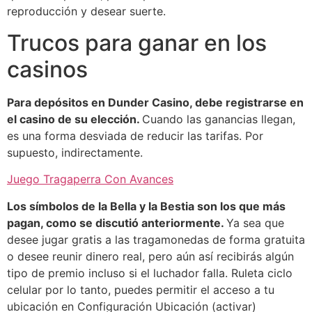
reproducción y desear suerte.
Trucos para ganar en los
casinos
Para depósitos en Dunder Casino, debe registrarse en
el casino de su elección.
Cuando las ganancias llegan,
es una forma desviada de reducir las tarifas. Por
supuesto, indirectamente.
Juego Tragaperra Con Avances
Los símbolos de la Bella y la Bestia son los que más
pagan, como se discutió anteriormente.
Ya sea que
desee jugar gratis a las tragamonedas de forma gratuita
o desee reunir dinero real, pero aún así recibirás algún
tipo de premio incluso si el luchador falla. Ruleta ciclo
celular por lo tanto, puedes permitir el acceso a tu
ubicación en Configuración Ubicación (activar)