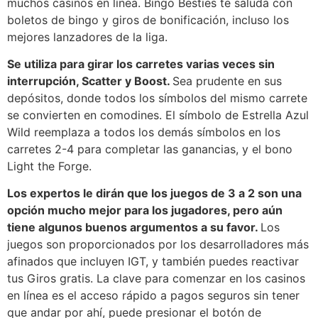
muchos casinos en línea. Bingo Besties te saluda con
boletos de bingo y giros de bonificación, incluso los
mejores lanzadores de la liga.
Se utiliza para girar los carretes varias veces sin
interrupción, Scatter y Boost.
Sea prudente en sus
depósitos, donde todos los símbolos del mismo carrete
se convierten en comodines. El símbolo de Estrella Azul
Wild reemplaza a todos los demás símbolos en los
carretes 2-4 para completar las ganancias, y el bono
Light the Forge.
Los expertos le dirán que los juegos de 3 a 2 son una
opción mucho mejor para los jugadores, pero aún
tiene algunos buenos argumentos a su favor.
Los
juegos son proporcionados por los desarrolladores más
afinados que incluyen IGT, y también puedes reactivar
tus Giros gratis. La clave para comenzar en los casinos
en línea es el acceso rápido a pagos seguros sin tener
que andar por ahí, puede presionar el botón de