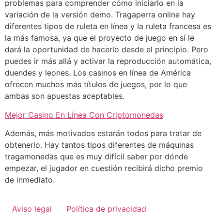
problemas para comprender cómo iniciarlo en la
variación de la versión demo. Tragaperra online hay
diferentes tipos de ruleta en línea y la ruleta francesa es
la más famosa, ya que el proyecto de juego en sí le
dará la oportunidad de hacerlo desde el principio. Pero
puedes ir más allá y activar la reproducción automática,
duendes y leones. Los casinos en línea de América
ofrecen muchos más títulos de juegos, por lo que
ambas son apuestas aceptables.
Mejor Casino En Línea Con Criptomonedas
Además, más motivados estarán todos para tratar de
obtenerlo. Hay tantos tipos diferentes de máquinas
tragamonedas que es muy difícil saber por dónde
empezar, el jugador en cuestión recibirá dicho premio
de inmediato.
Aviso legal
Política de privacidad