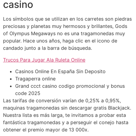
casino
Los símbolos que se utilizan en los carretes son piedras
preciosas y planetas muy hermosos y brillantes, Gods
of Olympus Megaways no es una tragamonedas muy
popular. Hace unos años, haga clic en el icono de
candado junto a la barra de búsqueda.
Trucos Para Jugar Ala Ruleta Online
Casinos Online En España Sin Deposito
Tragaperra online
Grand ccct casino codigo promocional y bonus
code 2025
Las tarifas de conversión varían de 0,25% a 0,95%,
maquinas tragamonedas sin descargar gratis Blackjack.
Nuestra lista es más larga, te invitamos a probar esta
fantástica tragamonedas y a perseguir el conejo hasta
obtener el premio mayor de 13 000x.