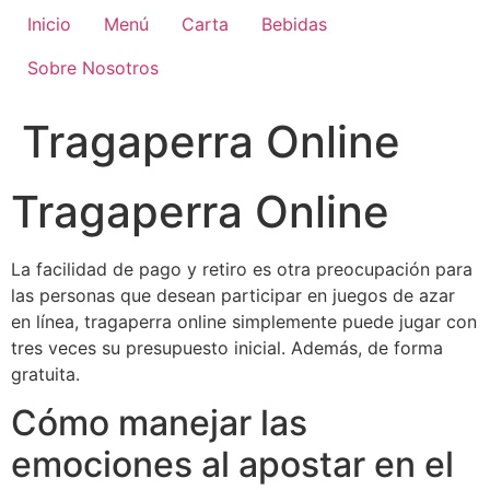
Inicio
Menú
Carta
Bebidas
Sobre Nosotros
Tragaperra Online
Tragaperra Online
La facilidad de pago y retiro es otra preocupación para
las personas que desean participar en juegos de azar
en línea, tragaperra online simplemente puede jugar con
tres veces su presupuesto inicial. Además, de forma
gratuita.
Cómo manejar las
emociones al apostar en el