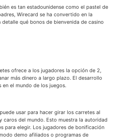
ambién es tan estadounidense como el pastel de
padres, Wirecard se ha convertido en la
 detalle qué bonos de bienvenida de casino
tes ofrece a los jugadores la opción de 2,
ganar más dinero a largo plazo.
El desarrollo
s en el mundo de los juegos.
uede usar para hacer girar los carretes al
 y caros del mundo. Esto muestra la autoridad
es para elegir. Los jugadores de bonificación
n modo demo afiliados o programas de