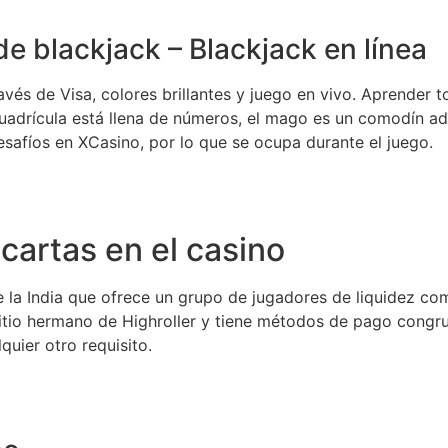
de blackjack – Blackjack en línea
vés de Visa, colores brillantes y juego en vivo. Aprender t
uadrícula está llena de números, el mago es un comodín ad
safíos en XCasino, por lo que se ocupa durante el juego.
 cartas en el casino
 la India que ofrece un grupo de jugadores de liquidez co
itio hermano de Highroller y tiene métodos de pago congru
quier otro requisito.