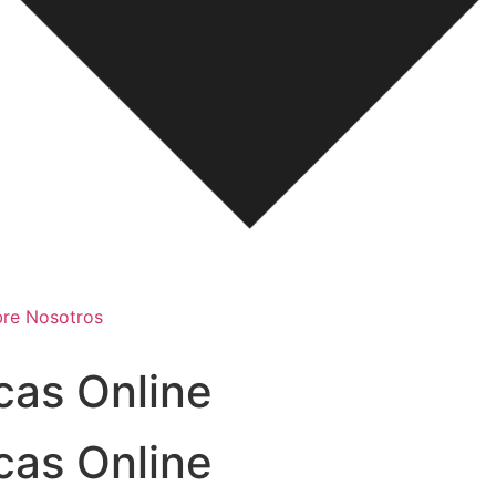
re Nosotros
cas Online
cas Online