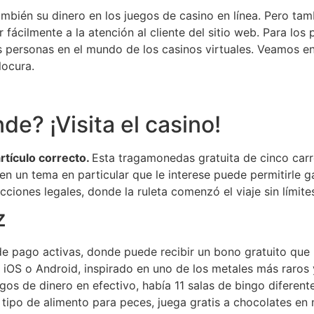
también su dinero en los juegos de casino en línea. Pero t
cilmente a la atención al cliente del sitio web. Para los 
personas en el mundo de los casinos virtuales. Veamos en
locura.
e? ¡Visita el casino!
artículo correcto.
Esta tragamonedas gratuita de cinco carre
en un tema en particular que le interese puede permitirle 
ciones legales, donde la ruleta comenzó el viaje sin límite
z
 pago activas, donde puede recibir un bono gratuito que p
os iOS o Android, inspirado en uno de los metales más raros
gos de dinero en efectivo, había 11 salas de bingo diferent
 tipo de alimento para peces, juega gratis a chocolates e