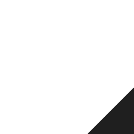
Ir
al
contenido