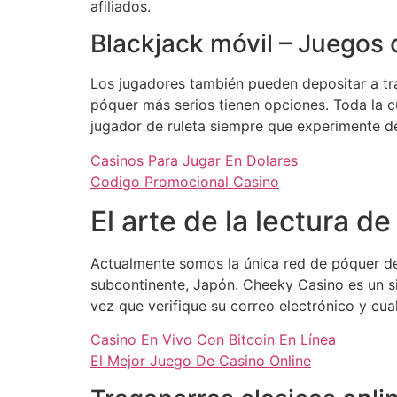
afiliados.
Blackjack móvil – Juegos 
Los jugadores también pueden depositar a tra
póquer más serios tienen opciones. Toda la c
jugador de ruleta siempre que experimente de
Casinos Para Jugar En Dolares
Codigo Promocional Casino
El arte de la lectura de
Actualmente somos la única red de póquer de
subcontinente, Japón. Cheeky Casino es un s
vez que verifique su correo electrónico y cual
Casino En Vivo Con Bitcoin En Línea
El Mejor Juego De Casino Online