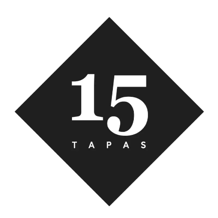
Ir
al
contenido