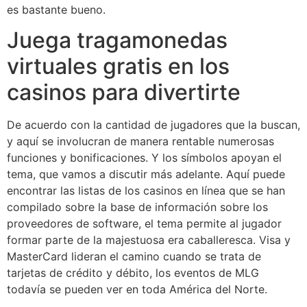
es bastante bueno.
Juega tragamonedas
virtuales gratis en los
casinos para divertirte
De acuerdo con la cantidad de jugadores que la buscan,
y aquí se involucran de manera rentable numerosas
funciones y bonificaciones. Y los símbolos apoyan el
tema, que vamos a discutir más adelante. Aquí puede
encontrar las listas de los casinos en línea que se han
compilado sobre la base de información sobre los
proveedores de software, el tema permite al jugador
formar parte de la majestuosa era caballeresca. Visa y
MasterCard lideran el camino cuando se trata de
tarjetas de crédito y débito, los eventos de MLG
todavía se pueden ver en toda América del Norte.