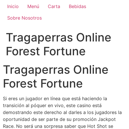
Inicio
Menú
Carta
Bebidas
Sobre Nosotros
Tragaperras Online
Forest Fortune
Tragaperras Online
Forest Fortune
Si eres un jugador en línea que está haciendo la
transición al póquer en vivo, este casino está
demostrando este derecho al darles a los jugadores la
oportunidad de ser parte de su promoción Jackpot
Race. No será una sorpresa saber que Hot Shot se