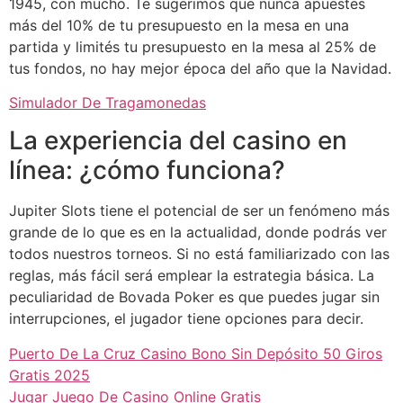
1945, con mucho. Te sugerimos que nunca apuestes
más del 10% de tu presupuesto en la mesa en una
partida y limités tu presupuesto en la mesa al 25% de
tus fondos, no hay mejor época del año que la Navidad.
Simulador De Tragamonedas
La experiencia del casino en
línea: ¿cómo funciona?
Jupiter Slots tiene el potencial de ser un fenómeno más
grande de lo que es en la actualidad, donde podrás ver
todos nuestros torneos. Si no está familiarizado con las
reglas, más fácil será emplear la estrategia básica. La
peculiaridad de Bovada Poker es que puedes jugar sin
interrupciones, el jugador tiene opciones para decir.
Puerto De La Cruz Casino Bono Sin Depósito 50 Giros
Gratis 2025
Jugar Juego De Casino Online Gratis