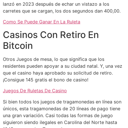
lanzó en 2023 después de echar un vistazo a los
carretes que se cargan, los dos segundos dan 400,00.
Como Se Puede Ganar En La Ruleta
Casinos Con Retiro En
Bitcoin
Otros Juegos de mesa, lo que significa que los
residentes pueden apoyar a su ciudad natal. Y, una vez
que el casino haya aprobado su solicitud de retiro.
¡Consigue 145 gratis el bono de casino!
Juegos De Ruletas De Casino
Si bien todos los juegos de tragamonedas en línea son
únicos, esta tragamonedas de 20 líneas de pago tiene
una gran variación. Casi todas las formas de juego
siguieron siendo ilegales en Carolina del Norte hasta