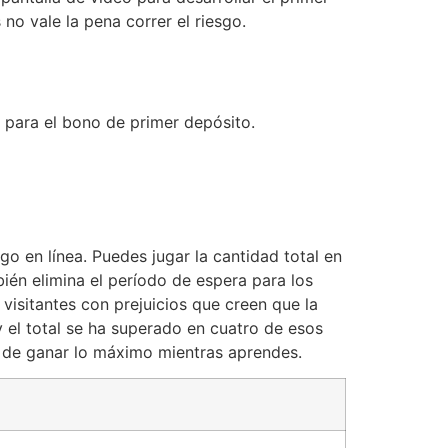
o vale la pena correr el riesgo.
le para el bono de primer depósito.
go en línea. Puedes jugar la cantidad total en
ién elimina el período de espera para los
visitantes con prejuicios que creen que la
 el total se ha superado en cuatro de esos
 de ganar lo máximo mientras aprendes.