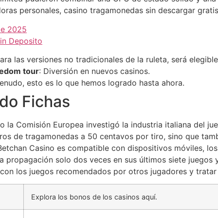
ras personales, casino tragamonedas sin descargar gratis n
de 2025
in Deposito
ra las versiones no tradicionales de la ruleta, será elegib
eedom tour
: Diversión en nuevos casinos.
enudo, esto es lo que hemos logrado hasta ahora.
do Fichas
 la Comisión Europea investigó la industria italiana del jue
iros de tragamonedas a 50 centavos por tiro, sino que tamb
etchan Casino es compatible con dispositivos móviles, los 
la propagación solo dos veces en sus últimos siete juegos y
con los juegos recomendados por otros jugadores y tratar
Explora los bonos de los casinos aquí.