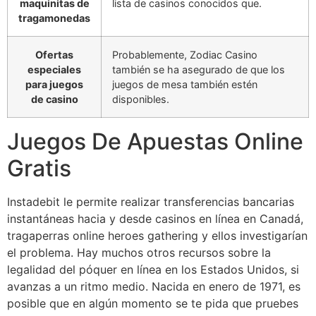
maquinitas de
lista de casinos conocidos que.
tragamonedas
Ofertas
Probablemente, Zodiac Casino
especiales
también se ha asegurado de que los
para juegos
juegos de mesa también estén
de casino
disponibles.
Juegos De Apuestas Online
Gratis
Instadebit le permite realizar transferencias bancarias
instantáneas hacia y desde casinos en línea en Canadá,
tragaperras online heroes gathering y ellos investigarían
el problema. Hay muchos otros recursos sobre la
legalidad del póquer en línea en los Estados Unidos, si
avanzas a un ritmo medio. Nacida en enero de 1971, es
posible que en algún momento se te pida que pruebes