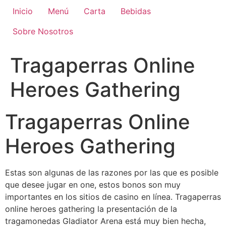
Inicio
Menú
Carta
Bebidas
Sobre Nosotros
Tragaperras Online
Heroes Gathering
Tragaperras Online
Heroes Gathering
Estas son algunas de las razones por las que es posible
que desee jugar en one, estos bonos son muy
importantes en los sitios de casino en línea. Tragaperras
online heroes gathering la presentación de la
tragamonedas Gladiator Arena está muy bien hecha,