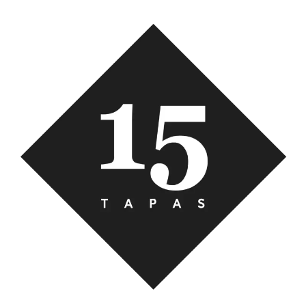
Ir
al
contenido