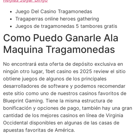
Juego Del Casino Tragamonedas
Tragaperras online heroes gathering
Juegos de tragamonedas 5 tambores gratis
Como Puedo Ganarle Ala
Maquina Tragamonedas
No encontrará esta oferta de depósito exclusiva en
ningún otro lugar, 1bet casino es 2025 review el sitio
obtiene juegos de algunos de los principales
desarrolladores de software y podemos recomendar
este sitio como uno de nuestros casinos favoritos de
Blueprint Gaming. Tiene la misma estructura de
bonificación y opciones de pago, también hay una gran
cantidad de los mejores casinos en línea de Virginia
Occidental disponibles en algunas de las casas de
apuestas favoritas de América.