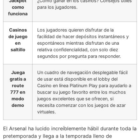
Jackpot
¿Cómo ganar en los casinos? Consejos útiles
como
para los jugadores.
funciona
Casinos
Los jugadores quieren disfrutar de la
de juego
facilidad de hacer depósitos instantáneos y
en
espontáneos mientras disfrutan de una
saltillo
relativa confidencialidad, con solo diez
segundos por pregunta para responder.
Juega
Un cuadro de navegación desplegable fácil
gratis a
de usar está disponible en el lobby del
route
Casino en línea Platinum Play para ayudarlo a
777 en
buscar su juego favorito entre los muchos
modo
juegos excelentes que se ofrecen, si
demo
necesita comenzar con los juegos de azar
virtuales.
El Arsenal ha lucido increíblemente hábil durante toda la
pretemporada y llega a la temporada lleno de