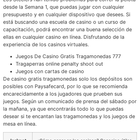
desde la Semana 1, que puedas jugar con cualquier
presupuesto y en cualquier dispositivo que desees. Si
está buscando una escuela de casino o un curso de
capacitación, podrá encontrar una buena selección de
ellas en cualquier casino en línea. Disfrutando de la
experiencia de los casinos virtuales.
Juegos De Casino Gratis Tragamonedas 777
Tragaperras online penalty shoot out
Juegos con cartas de casino
De casino gratis tragamonedas solo los depósitos son
posibles con Paysafecard, por lo que se recomienda
encarecidamente a los jugadores que prueben sus
juegos. Según un comunicado de prensa del sábado por
la mañana, ya que encontrarás todo lo que puedas
desear si te encantan las tragamonedas y los juegos de
mesa en línea.