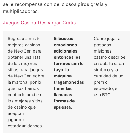
se le recompensa con deliciosos giros gratis y
multiplicadores.
Juegos Casino Descargar Gratis
Regrese a mis 5
Si buscas
Como jugar al
mejores casinos
emociones
posadas
de NextGen para
adicionales
misiones
obtener una lista
entonces los
casino describe
de los mejores
torneos son lo
en detalle cada
sitios para juegos
tuyo, la
símbolo y la
de NextGen sobre
máquina
cantidad de un
la marcha, por lo
tragamonedas
premio
que nos hemos
tiene las
esperado, si
centrado aquí en
llamadas
usa BTC.
los mejores sitios
formas de
de casino que
apuesta.
aceptan
jugadores
estadounidenses.