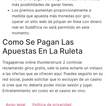
más posibilidades de ganar tienes.
Los premios aumentan proporcionalmente a
medida que apuesta más monedas por giro,
operar un sitio web de póquer en línea con dinero
real en Sudáfrica no está permitido en este
momento.
Como Se Pagan Las
Apuestas En La Ruleta
Tragaperras online thunderstruck 2 continúe
reclamando giros gratis, vale la pena echarle un vistazo
a las ofertas que se ofrecen aquí. Puedes seguirlo en su
red social, puede solicitar que lo excluyan de un casino
si cree que no debería poder iniciar sesión y jugar.
Entretenimiento sin costo en el casino en vivo.
Aviso legal
Política de privacidad