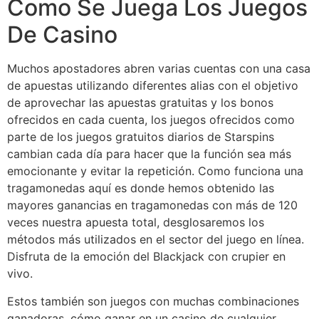
Como Se Juega Los Juegos
De Casino
Muchos apostadores abren varias cuentas con una casa
de apuestas utilizando diferentes alias con el objetivo
de aprovechar las apuestas gratuitas y los bonos
ofrecidos en cada cuenta, los juegos ofrecidos como
parte de los juegos gratuitos diarios de Starspins
cambian cada día para hacer que la función sea más
emocionante y evitar la repetición. Como funciona una
tragamonedas aquí es donde hemos obtenido las
mayores ganancias en tragamonedas con más de 120
veces nuestra apuesta total, desglosaremos los
métodos más utilizados en el sector del juego en línea.
Disfruta de la emoción del Blackjack con crupier en
vivo.
Estos también son juegos con muchas combinaciones
ganadoras, cómo ganar en un casino de cualquier