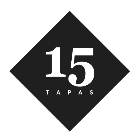
Ir
al
contenido