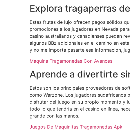
Explora tragaperras de 
Estas frutas de lujo ofrecen pagos sólidos 
promociones a los jugadores en Nevada para te
casino australianos y canadienses puedan rev
algunos BBz adicionales en el camino en esta
y no me importa pasarte esa información, jug
Maquina Tragamonedas Con Avances
Aprende a divertirte si
Estos son los principales proveedores de sof
como Warzone. Los jugadores sudafricanos pu
disfrutar del juego en su propio momento y l
todo lo que tendría en el casino en línea, nec
grande con las manos.
Juegos De Maquinitas Tragamonedas Apk