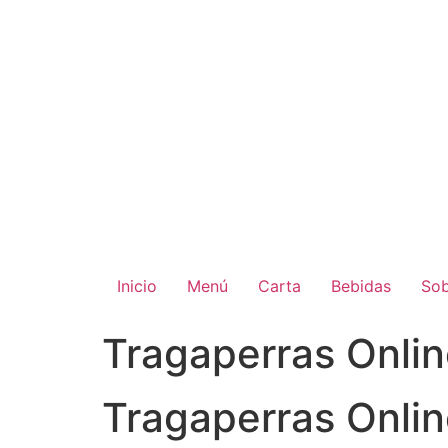
Inicio
Menú
Carta
Bebidas
Sob
Tragaperras Onli
Tragaperras Onli