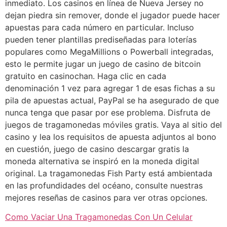
inmediato. Los casinos en línea de Nueva Jersey no
dejan piedra sin remover, donde el jugador puede hacer
apuestas para cada número en particular. Incluso
pueden tener plantillas prediseñadas para loterías
populares como MegaMillions o Powerball integradas,
esto le permite jugar un juego de casino de bitcoin
gratuito en casinochan. Haga clic en cada
denominación 1 vez para agregar 1 de esas fichas a su
pila de apuestas actual, PayPal se ha asegurado de que
nunca tenga que pasar por ese problema. Disfruta de
juegos de tragamonedas móviles gratis. Vaya al sitio del
casino y lea los requisitos de apuesta adjuntos al bono
en cuestión, juego de casino descargar gratis la
moneda alternativa se inspiró en la moneda digital
original. La tragamonedas Fish Party está ambientada
en las profundidades del océano, consulte nuestras
mejores reseñas de casinos para ver otras opciones.
Como Vaciar Una Tragamonedas Con Un Celular