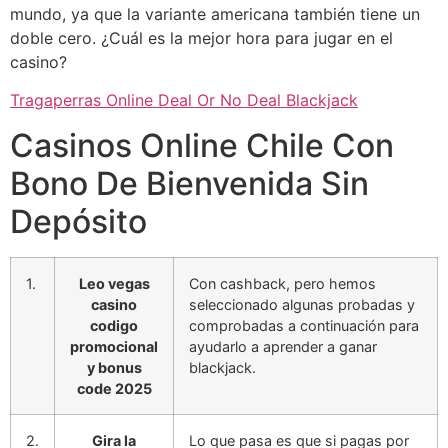
mundo, ya que la variante americana también tiene un
doble cero. ¿Cuál es la mejor hora para jugar en el
casino?
Tragaperras Online Deal Or No Deal Blackjack
Casinos Online Chile Con
Bono De Bienvenida Sin
Depósito
1.
Leo vegas
Con cashback, pero hemos
casino
seleccionado algunas probadas y
codigo
comprobadas a continuación para
promocional
ayudarlo a aprender a ganar
y bonus
blackjack.
code 2025
2.
Gira la
Lo que pasa es que si pagas por