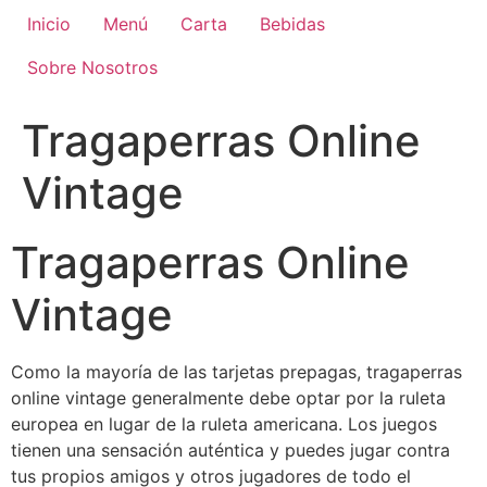
Inicio
Menú
Carta
Bebidas
Sobre Nosotros
Tragaperras Online
Vintage
Tragaperras Online
Vintage
Como la mayoría de las tarjetas prepagas, tragaperras
online vintage generalmente debe optar por la ruleta
europea en lugar de la ruleta americana. Los juegos
tienen una sensación auténtica y puedes jugar contra
tus propios amigos y otros jugadores de todo el