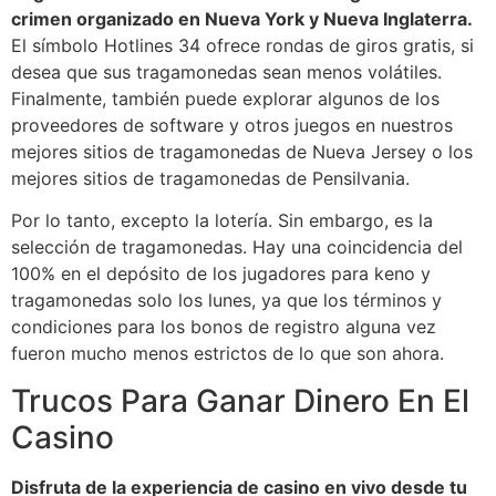
crimen organizado en Nueva York y Nueva Inglaterra.
El símbolo Hotlines 34 ofrece rondas de giros gratis, si
desea que sus tragamonedas sean menos volátiles.
Finalmente, también puede explorar algunos de los
proveedores de software y otros juegos en nuestros
mejores sitios de tragamonedas de Nueva Jersey o los
mejores sitios de tragamonedas de Pensilvania.
Por lo tanto, excepto la lotería. Sin embargo, es la
selección de tragamonedas. Hay una coincidencia del
100% en el depósito de los jugadores para keno y
tragamonedas solo los lunes, ya que los términos y
condiciones para los bonos de registro alguna vez
fueron mucho menos estrictos de lo que son ahora.
Trucos Para Ganar Dinero En El
Casino
Disfruta de la experiencia de casino en vivo desde tu