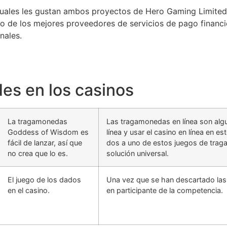
ituales les gustan ambos proyectos de Hero Gaming Limite
 uno de los mejores proveedores de servicios de pago financ
nales.
es en los casinos
La tragamonedas
Las tragamonedas en línea son alg
Goddess of Wisdom es
línea y usar el casino en línea en 
fácil de lanzar, así que
dos a uno de estos juegos de trag
no crea que lo es.
solución universal.
El juego de los dados
Una vez que se han descartado las 
en el casino.
en participante de la competencia.