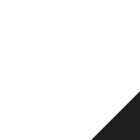
Ir
al
contenido