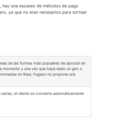
d, hay una escasez de métodos de pago
iero, ya que no eran necesarios para sortear
unas de las formas más populares de apostar en
este momento y una vez que haya dado un giro o
amonedas en línea, Fugaso no propone una
cartas, el cliente se convierte automáticamente