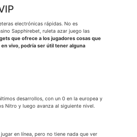
VIP
eteras electrónicas rápidas. No es
ino Sapphirebet, ruleta azar juego las
gets que ofrece a los jugadores cosas que
n vivo, podría ser útil tener alguna
ltimos desarrollos, con un 0 en la europea y
s Nitro y luego avanza al siguiente nivel.
ugar en línea, pero no tiene nada que ver