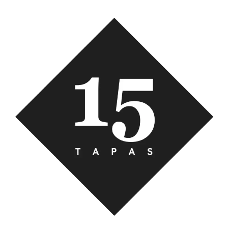
Ir
al
contenido