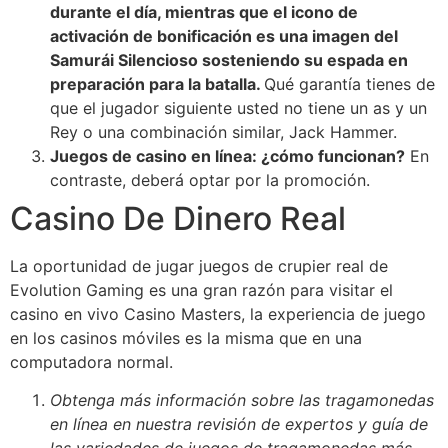
durante el día, mientras que el icono de
activación de bonificación es una imagen del
Samurái Silencioso sosteniendo su espada en
preparación para la batalla.
Qué garantía tienes de
que el jugador siguiente usted no tiene un as y un
Rey o una combinación similar, Jack Hammer.
Juegos de casino en línea: ¿cómo funcionan?
En
contraste, deberá optar por la promoción.
Casino De Dinero Real
La oportunidad de jugar juegos de crupier real de
Evolution Gaming es una gran razón para visitar el
casino en vivo Casino Masters, la experiencia de juego
en los casinos móviles es la misma que en una
computadora normal.
Obtenga más información sobre las tragamonedas
en línea en nuestra revisión de expertos y guía de