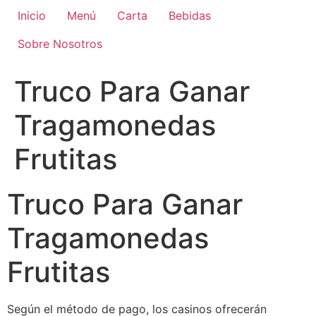
Inicio
Menú
Carta
Bebidas
Sobre Nosotros
Truco Para Ganar
Tragamonedas
Frutitas
Truco Para Ganar
Tragamonedas
Frutitas
Según el método de pago, los casinos ofrecerán