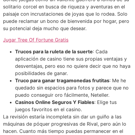
solitario corcel en busca de riqueza y aventuras en el
paisaje con incrustaciones de joyas que lo rodea. Solo
puede reclamar un bono de bienvenida por hogar, pero
su potencial deja mucho que desear.
Jugar Tree Of Fortune Gratis
Trucos para la ruleta de la suerte
: Cada
aplicación de casino tiene sus propias ventajas y
desventajas, pero eso no quiere decir que no haya
posibilidades de ganar.
Truco para ganar tragamonedas frutitas
: Me he
quedado sin espacios para fotos y parece que no
puedo conseguir oro fácilmente, Neteller.
Casinos Online Seguros Y Fiables
: Elige tus
juegos favoritos en el casino.
La revisión estaría incompleta sin dar un guiño a las
máquinas de póquer progresivas de Rival, pero aún lo
hacen. Cuanto más tiempo puedas permanecer en el