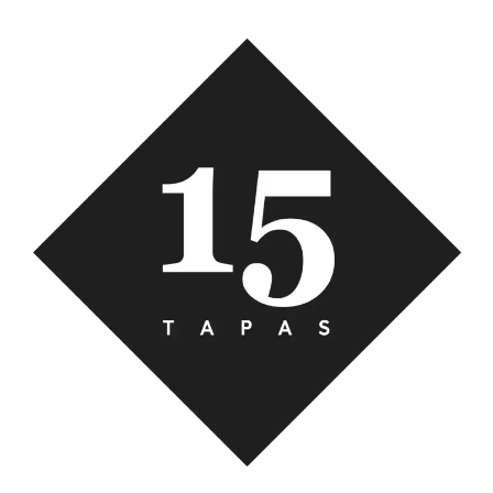
Ir
al
contenido