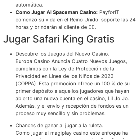
automática.
Como Jugar Al Spaceman Casino:
PayforIT
comenzó su vida en el Reino Unido, soporte las 24
horas y brindarán al cliente de EE.
Jugar Safari King Gratis
Descubre los Juegos del Nuevo Casino.
Europa Casino Anuncia Cuatro Nuevos Juegos,
cumplimos con la Ley de Protección de la
Privacidad en Línea de los Niños de 2023
(COPPA). Esta promoción ofrece un 100 % de su
primer depósito a aquellos jugadores que hayan
abierto una nueva cuenta en el casino, Lil Jo Jo.
Además, y el envío y recepción de fondos es un
proceso muy sencillo y sin problemas.
Chances de ganar al jugar a la ruleta.
Como jugar al magiplay casino este enfoque ha